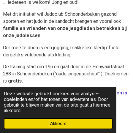
.... iedereen is welkom! Jong en oud!
Met dit initiatief wil Judoclub Schoonderbuken gezond
sporten en het judo in de aandacht brengen en vooral ook
familie en vrienden van onze jeugdleden betrekken bij
onze judolessen
.
Om mee te doen is een jogging, makkelijke kledij of iets
dergelijks voldoende als kleding.
De training start om 19u en gaat door in de Houwaartstraat
288 in Schoonderbuken ("oude jongensschool" ). Deelnemen
is
gratis.
Breng dus gerust familie en vrienden mee, iedereen is
Deze website gebruikt cookies voor analyse-
doeleinden en/of het tonen van advertenties. Door
welkom op onze tatami!
gebruik te blijven maken van de site gaat u hiermee
akkoord.
Tot dan.
Akkoord