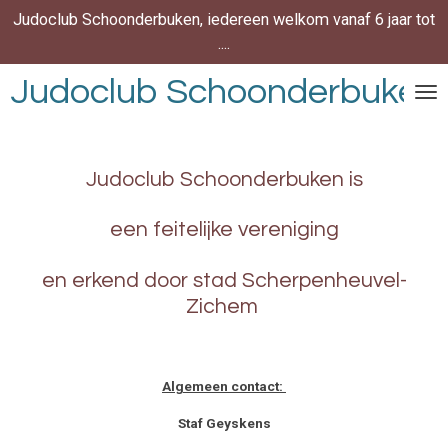
Judoclub Schoonderbuken, iedereen welkom vanaf 6 jaar tot
Ga
....
direct
naar
Judoclub
Schoonderbuken
de
hoofdinhoud
Judoclub Schoonderbuken is
een feitelijke vereniging
en erkend door stad Scherpenheuvel-
Zichem
Algemeen contact:
Staf Geyskens